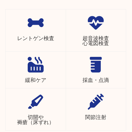
レントゲン検査
超音波検査
心電図検査
緩和ケア
採血・点滴
切開や
関節注射
褥瘡（床ずれ）